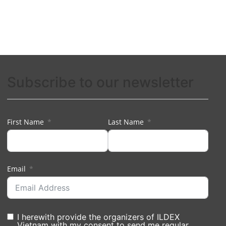
Subscribe to our newsletter
First Name
Last Name
Email
I herewith provide the organizers of ILDEX
Vietnam with my consent to send me regular