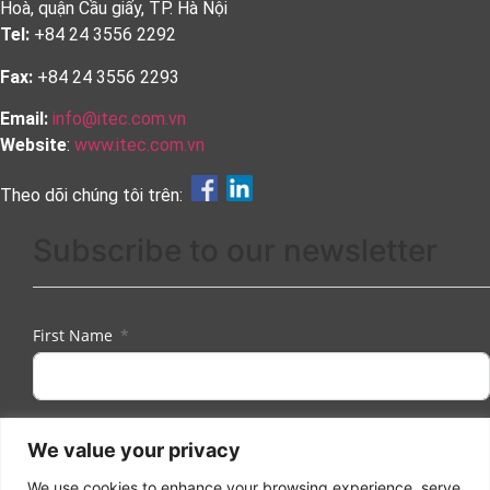
Hoà, quận Cầu giấy, TP. Hà Nội
Tel:
+84 24 3556 2292
Fax:
+84 24 3556 2293
Email:
info@itec.com.vn
Website
:
www.itec.com.vn
Theo dõi chúng tôi trên:
Subscribe to our newsletter
First Name
Last Name
We value your privacy
We use cookies to enhance your browsing experience, serve