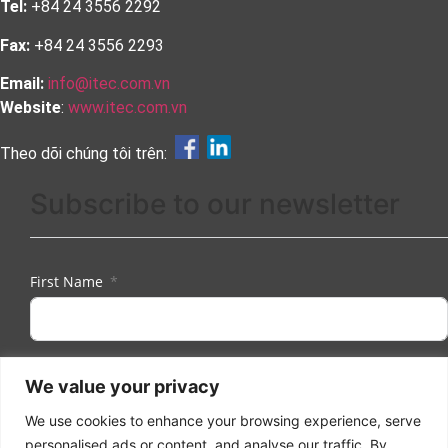
Tel:
+84 24 3556 2292
Fax:
+84 24 3556 2293
Email:
info@itec.com.vn
Website
:
www.itec.com.vn
Theo dõi chúng tôi trên:
Subscribe to our newsletter
First Name
Last Name
We value your privacy
We use cookies to enhance your browsing experience, serve
personalised ads or content, and analyse our traffic. By