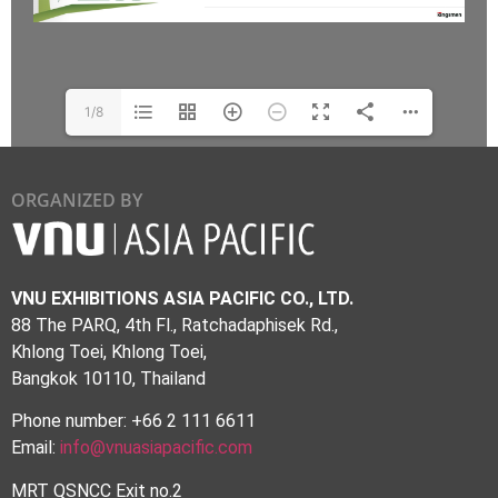
1/8
ORGANIZED BY
VNU EXHIBITIONS ASIA PACIFIC CO., LTD.
88 The PARQ, 4th Fl., Ratchadaphisek Rd.,
Khlong Toei, Khlong Toei,
Bangkok 10110, Thailand
Phone number: +66 2 111 6611
Email:
info@vnuasiapacific.com
MRT QSNCC Exit no.2