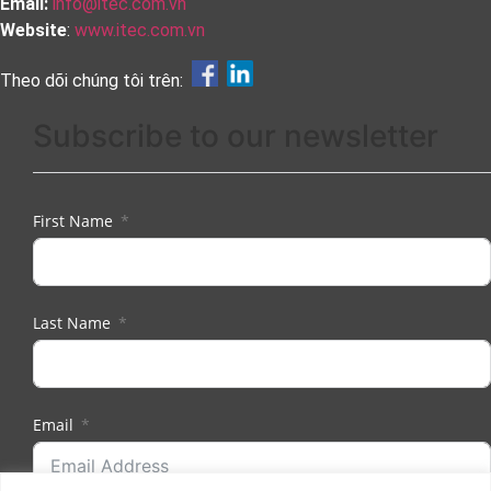
Email:
info@itec.com.vn
Website
:
www.itec.com.vn
Theo dõi chúng tôi trên:
Subscribe to our newsletter
First Name
Last Name
Email