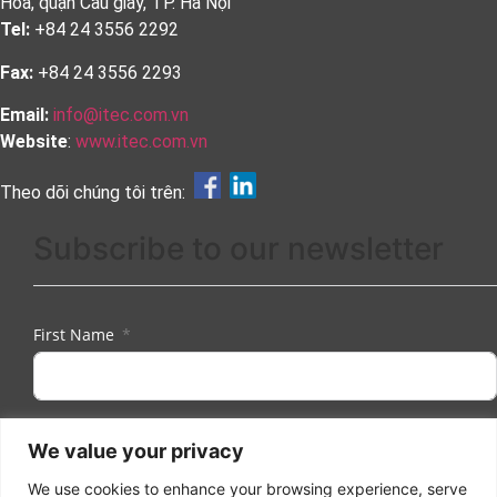
Hoà, quận Cầu giấy, TP. Hà Nội
Tel:
+84 24 3556 2292
Fax:
+84 24 3556 2293
Email:
info@itec.com.vn
Website
:
www.itec.com.vn
Theo dõi chúng tôi trên:
Subscribe to our newsletter
First Name
Last Name
We value your privacy
We use cookies to enhance your browsing experience, serve