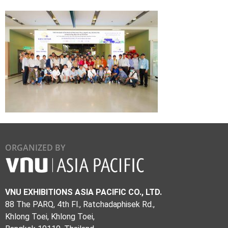
ORGANIZED BY
VNU EXHIBITIONS ASIA PACIFIC CO., LTD.
88 The PARQ, 4th Fl., Ratchadaphisek Rd.,
Khlong Toei, Khlong Toei,