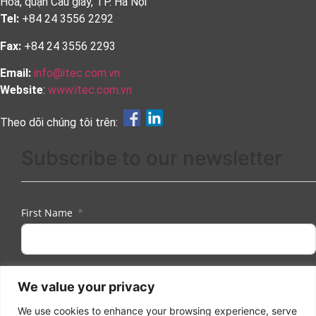
Hoà, quận Cầu giấy, TP. Hà Nội
Tel:
+84 24 3556 2292
Fax:
+84 24 3556 2293
Email:
info@itec.com.vn
Website
:
www.itec.com.vn
Theo dõi chúng tôi trên:
Subscribe to our newsletter
First Name
Last Name
We value your privacy
We use cookies to enhance your browsing experience, serve