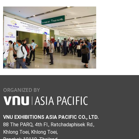
ORGANIZED BY
VNU EXHIBITIONS ASIA PACIFIC CO., LTD.
88 The PARQ, 4th Fl., Ratchadaphisek Rd.,
Khlong Toei, Khlong Toei,