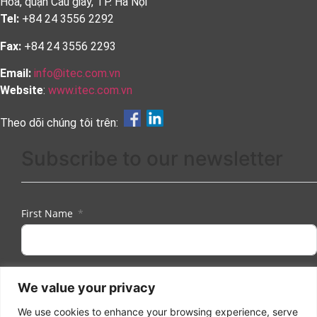
Hoà, quận Cầu giấy, TP. Hà Nội
Tel:
+84 24 3556 2292
Fax:
+84 24 3556 2293
Email:
info@itec.com.vn
Website
:
www.itec.com.vn
Theo dõi chúng tôi trên:
Subscribe to our newsletter
First Name
Last Name
We value your privacy
We use cookies to enhance your browsing experience, serve