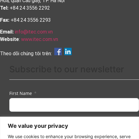
Hoà, quận Cầu giấy, TP. Hà Nội
Tel:
+84 24 3556 2292
Fax:
+84 24 3556 2293
Email:
info@itec.com.vn
Website
:
www.itec.com.vn
Theo dõi chúng tôi trên:
Subscribe to our newsletter
First Name
Last Name
We value your privacy
We use cookies to enhance your browsing experience, serve