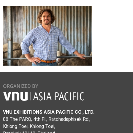
ORGANIZED BY
VNU EXHIBITIONS ASIA PACIFIC CO., LTD.
88 The PARQ, 4th Fl., Ratchadaphisek Rd.,
Khlong Toei, Khlong Toei,