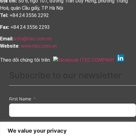
Địa chỉ:
Số 6, ngõ 107, đường Trần Duy Hưng, phường Trung
Hoà, quận Cầu giấy, TP. Hà Nội
Tel:
+84 24 3556 2292
Fax:
+84 24 3556 2293
Email:
info@itec.com.vn
Website
:
www.itec.com.vn
Theo dõi chúng tôi trên:
Subscribe to our newsletter
First Name
Last Name
We value your privacy