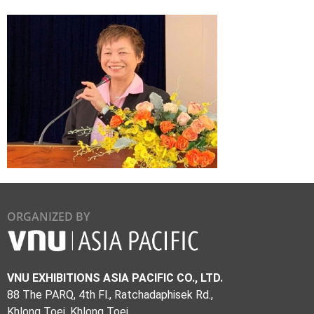
ORGANIZED BY
VNU EXHIBITIONS ASIA PACIFIC CO., LTD.
88 The PARQ, 4th Fl., Ratchadaphisek Rd.,
Khlong Toei, Khlong Toei,