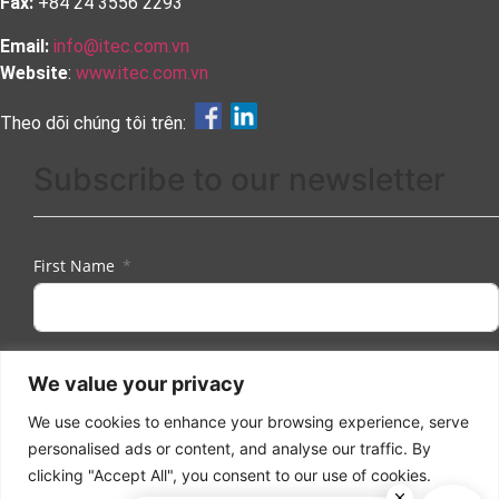
Fax:
+84 24 3556 2293
Email:
info@itec.com.vn
Website
:
www.itec.com.vn
Theo dõi chúng tôi trên:
Subscribe to our newsletter
First Name
Last Name
We value your privacy
We use cookies to enhance your browsing experience, serve
personalised ads or content, and analyse our traffic. By
Email
clicking "Accept All", you consent to our use of cookies.